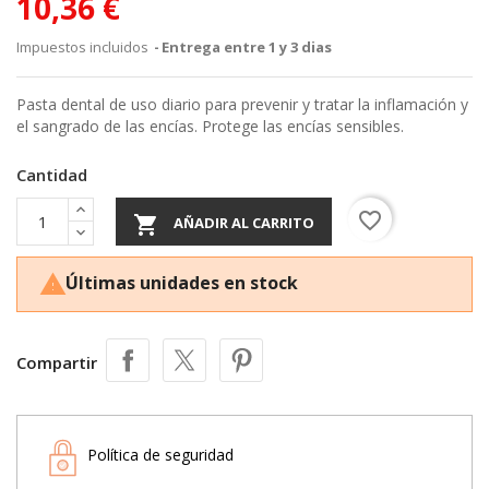
10,36 €
Impuestos incluidos
Entrega entre 1 y 3 dias
Pasta dental de uso diario para prevenir y tratar la inflamación y
el sangrado de las encías. Protege las encías sensibles.
Cantidad
favorite_border

AÑADIR AL CARRITO
Últimas unidades en stock

Compartir
Política de seguridad