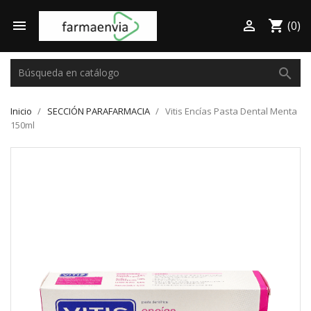

shopping_cart

(0)
search
Inicio
SECCIÓN PARAFARMACIA
Vitis Encías Pasta Dental Menta
150ml