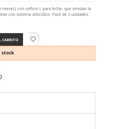
6 meses) con orificio L para leche, que simulan la
an con sistema anticólico. Pack de 2 unidades.
favorite_border
L CARRITO
 stock