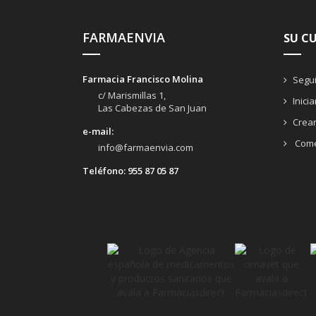
FARMAENVIA
SU C
Farmacia Francisco Molina
Segui
c/ Marismillas 1,
Inici
Las Cabezas de San Juan
Crea
e-mail:
Come
info@farmaenvia.com
Teléfono:
955 87 05 87