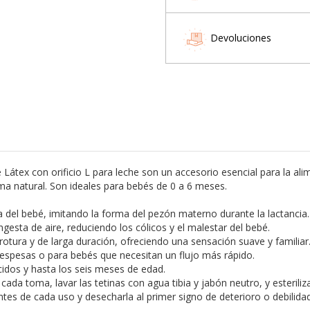
Devoluciones
Látex con orificio L para leche son un accesorio esencial para la al
oma natural. Son ideales para bebés de 0 a 6 meses.
del bebé, imitando la forma del pezón materno durante la lactancia.
ngesta de aire, reduciendo los cólicos y el malestar del bebé.
la rotura y de larga duración, ofreciendo una sensación suave y familiar
 espesas o para bebés que necesitan un flujo más rápido.
acidos y hasta los seis meses de edad.
ada toma, lavar las tetinas con agua tibia y jabón neutro, y esterili
 antes de cada uso y desecharla al primer signo de deterioro o debilida