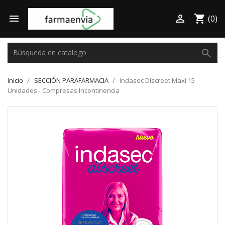

shopping_cart

(0)
search
Inicio
SECCIÓN PARAFARMACIA
Indasec Discreet Maxi 15
Unidades - Compresas Incontinencia