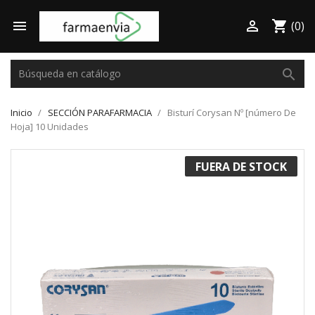

shopping_cart

(0)
search
Inicio
SECCIÓN PARAFARMACIA
Bisturí Corysan Nº [número De
Hoja] 10 Unidades
FUERA DE STOCK