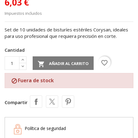
6,03 €
Impuestos incluidos
Set de 10 unidades de bisturíes estériles Corysan, ideales
para uso profesional que requiera precisión en corte.
Cantidad
favorite_border

AÑADIR AL CARRITO
Fuera de stock

Compartir
Política de seguridad