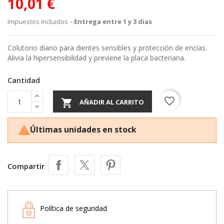
10,01 €
Impuestos incluidos
Entrega entre 1 y 3 dias
Colutorio diario para dientes sensibles y protección de encías.
Alivia la hipersensibilidad y previene la placa bacteriana.
Cantidad
favorite_border

AÑADIR AL CARRITO
Últimas unidades en stock

Compartir
Política de seguridad