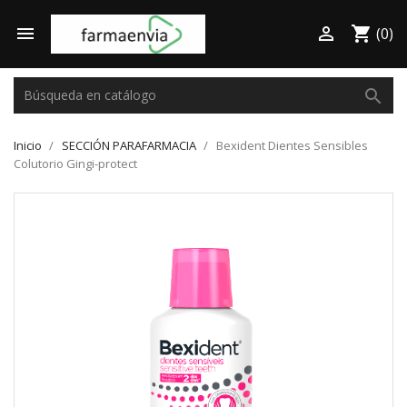

shopping_cart

(0)
search
Inicio
SECCIÓN PARAFARMACIA
Bexident Dientes Sensibles
Colutorio Gingi-protect