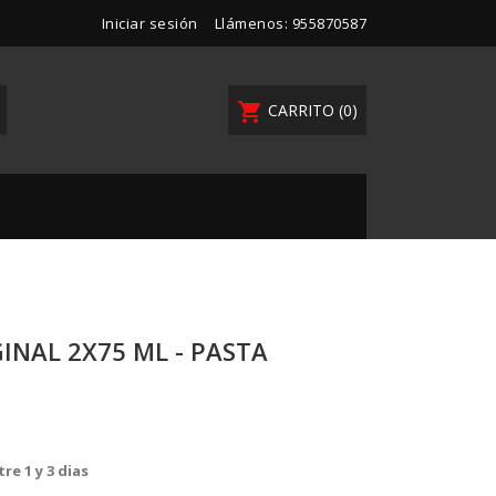
Iniciar sesión
Llámenos:
955870587
shopping_cart
CARRITO
(0)
NAL 2X75 ML - PASTA
re 1 y 3 dias