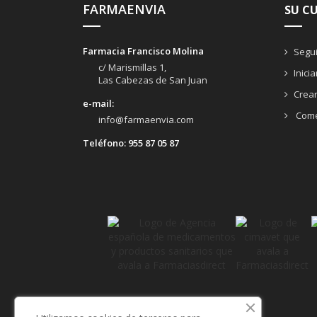
FARMAENVIA
SU C
Farmacia Francisco Molina
Segui
c/ Marismillas 1,
Inici
Las Cabezas de San Juan
Crea
e-mail:
Come
info@farmaenvia.com
Teléfono:
955 87 05 87