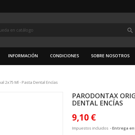
search
INFORMACIÓN
CONDICIONES
SOBRE NOSOTROS
al 2x75 Ml - Pasta Dental Encías
PARODONTAX ORIGI
DENTAL ENCÍAS
9,10 €
Impuestos incluidos
Entrega ent