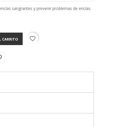
 encías sangrantes y prevenir problemas de encías.
favorite_border
L CARRITO