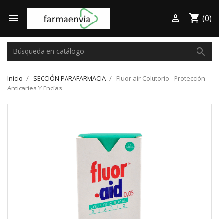

shopping_cart

(0)
search
Inicio
SECCIÓN PARAFARMACIA
Fluor-air Colutorio - Protección
Anticaries Y Encías