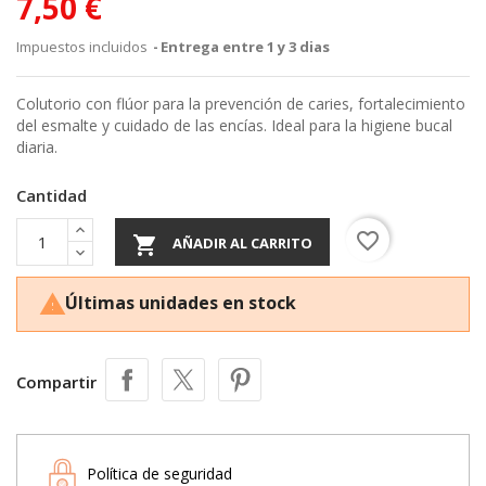
7,50 €
Impuestos incluidos
Entrega entre 1 y 3 dias
Colutorio con flúor para la prevención de caries, fortalecimiento
del esmalte y cuidado de las encías. Ideal para la higiene bucal
diaria.
Cantidad
favorite_border

AÑADIR AL CARRITO
Últimas unidades en stock

Compartir
Política de seguridad