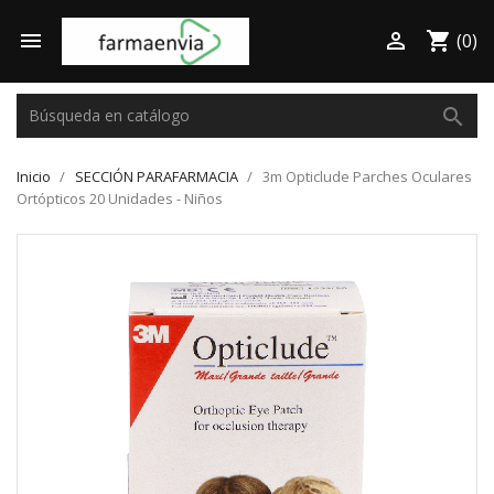

shopping_cart

(0)
search
Inicio
SECCIÓN PARAFARMACIA
3m Opticlude Parches Oculares
Ortópticos 20 Unidades - Niños