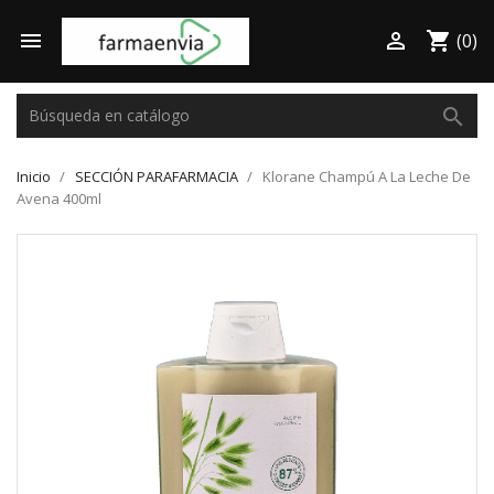

shopping_cart

(0)
search
Inicio
SECCIÓN PARAFARMACIA
Klorane Champú A La Leche De
Avena 400ml