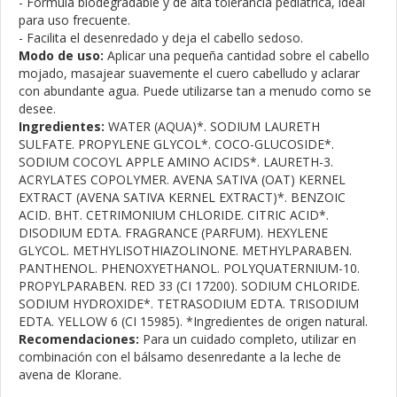
- Fórmula biodegradable y de alta tolerancia pediátrica, ideal
para uso frecuente.
- Facilita el desenredado y deja el cabello sedoso.
Modo de uso:
Aplicar una pequeña cantidad sobre el cabello
mojado, masajear suavemente el cuero cabelludo y aclarar
con abundante agua. Puede utilizarse tan a menudo como se
desee.
Ingredientes:
WATER (AQUA)*. SODIUM LAURETH
SULFATE. PROPYLENE GLYCOL*. COCO-GLUCOSIDE*.
SODIUM COCOYL APPLE AMINO ACIDS*. LAURETH-3.
ACRYLATES COPOLYMER. AVENA SATIVA (OAT) KERNEL
EXTRACT (AVENA SATIVA KERNEL EXTRACT)*. BENZOIC
ACID. BHT. CETRIMONIUM CHLORIDE. CITRIC ACID*.
DISODIUM EDTA. FRAGRANCE (PARFUM). HEXYLENE
GLYCOL. METHYLISOTHIAZOLINONE. METHYLPARABEN.
PANTHENOL. PHENOXYETHANOL. POLYQUATERNIUM-10.
PROPYLPARABEN. RED 33 (CI 17200). SODIUM CHLORIDE.
SODIUM HYDROXIDE*. TETRASODIUM EDTA. TRISODIUM
EDTA. YELLOW 6 (CI 15985). *Ingredientes de origen natural.
Recomendaciones:
Para un cuidado completo, utilizar en
combinación con el bálsamo desenredante a la leche de
avena de Klorane.