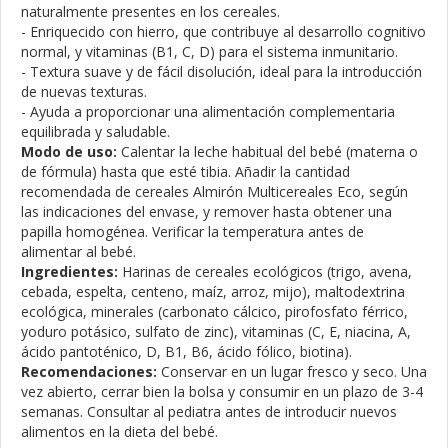
naturalmente presentes en los cereales.
- Enriquecido con hierro, que contribuye al desarrollo cognitivo
normal, y vitaminas (B1, C, D) para el sistema inmunitario.
- Textura suave y de fácil disolución, ideal para la introducción
de nuevas texturas.
- Ayuda a proporcionar una alimentación complementaria
equilibrada y saludable.
Modo de uso:
Calentar la leche habitual del bebé (materna o
de fórmula) hasta que esté tibia. Añadir la cantidad
recomendada de cereales Almirón Multicereales Eco, según
las indicaciones del envase, y remover hasta obtener una
papilla homogénea. Verificar la temperatura antes de
alimentar al bebé.
Ingredientes:
Harinas de cereales ecológicos (trigo, avena,
cebada, espelta, centeno, maíz, arroz, mijo), maltodextrina
ecológica, minerales (carbonato cálcico, pirofosfato férrico,
yoduro potásico, sulfato de zinc), vitaminas (C, E, niacina, A,
ácido pantoténico, D, B1, B6, ácido fólico, biotina).
Recomendaciones:
Conservar en un lugar fresco y seco. Una
vez abierto, cerrar bien la bolsa y consumir en un plazo de 3-4
semanas. Consultar al pediatra antes de introducir nuevos
alimentos en la dieta del bebé.