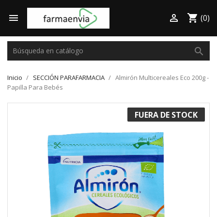

shopping_cart

(0)
search
Inicio
SECCIÓN PARAFARMACIA
Almirón Multicereales Eco 200g -
Papilla Para Bebés
FUERA DE STOCK