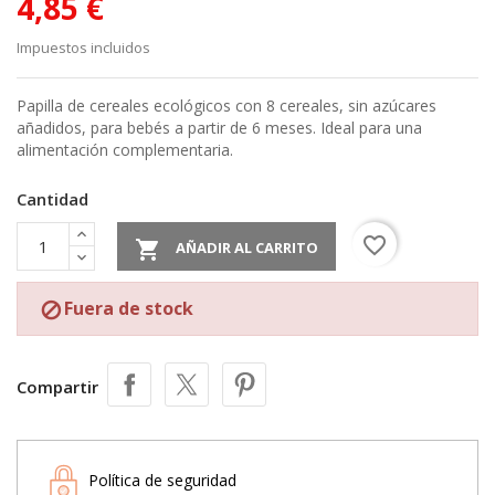
4,85 €
Impuestos incluidos
Papilla de cereales ecológicos con 8 cereales, sin azúcares
añadidos, para bebés a partir de 6 meses. Ideal para una
alimentación complementaria.
Cantidad
favorite_border

AÑADIR AL CARRITO
Fuera de stock

Compartir
Política de seguridad