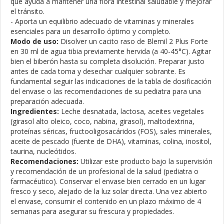
que ayuda a mantener una flora intestinal saludable y mejorar
el tránsito.
- Aporta un equilibrio adecuado de vitaminas y minerales
esenciales para un desarrollo óptimo y completo.
Modo de uso:
Disolver un cacito raso de Blemil 2 Plus Forte
en 30 ml de agua tibia previamente hervida (a 40-45°C). Agitar
bien el biberón hasta su completa disolución. Preparar justo
antes de cada toma y desechar cualquier sobrante. Es
fundamental seguir las indicaciones de la tabla de dosificación
del envase o las recomendaciones de su pediatra para una
preparación adecuada.
Ingredientes:
Leche desnatada, lactosa, aceites vegetales
(girasol alto oleico, coco, nabina, girasol), maltodextrina,
proteínas séricas, fructooligosacáridos (FOS), sales minerales,
aceite de pescado (fuente de DHA), vitaminas, colina, inositol,
taurina, nucleótidos.
Recomendaciones:
Utilizar este producto bajo la supervisión
y recomendación de un profesional de la salud (pediatra o
farmacéutico). Conservar el envase bien cerrado en un lugar
fresco y seco, alejado de la luz solar directa. Una vez abierto
el envase, consumir el contenido en un plazo máximo de 4
semanas para asegurar su frescura y propiedades.