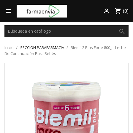

shopping_cart

(0)
search
Inicio
SECCIÓN PARAFARMACIA
Blemil 2 Plus Forte 800g - Leche
De Continuación Para Bebés