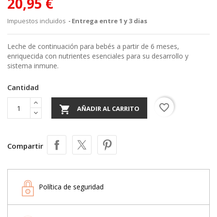
20,95 €
Impuestos incluidos
Entrega entre 1 y 3 dias
Leche de continuación para bebés a partir de 6 meses,
enriquecida con nutrientes esenciales para su desarrollo y
sistema inmune.
Cantidad
favorite_border

AÑADIR AL CARRITO
Compartir
Política de seguridad