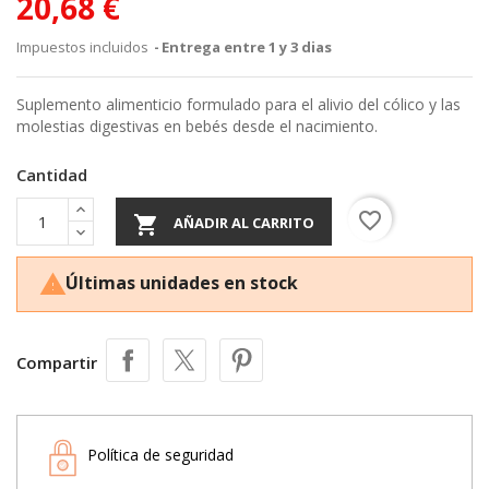
20,68 €
Impuestos incluidos
Entrega entre 1 y 3 dias
Suplemento alimenticio formulado para el alivio del cólico y las
molestias digestivas en bebés desde el nacimiento.
Cantidad
favorite_border

AÑADIR AL CARRITO
Últimas unidades en stock

Compartir
Política de seguridad