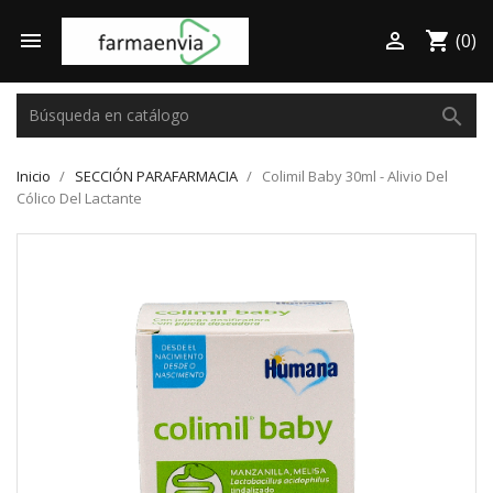

shopping_cart

(0)
search
Inicio
SECCIÓN PARAFARMACIA
Colimil Baby 30ml - Alivio Del
Cólico Del Lactante