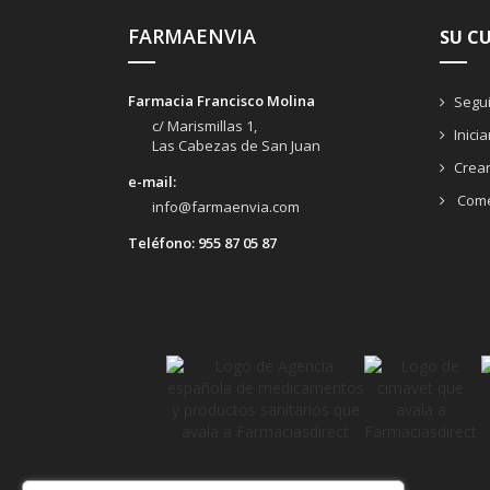
FARMAENVIA
SU C
Farmacia Francisco Molina
Segui
c/ Marismillas 1,
Inici
Las Cabezas de San Juan
Crea
e-mail:
Come
info@farmaenvia.com
Teléfono:
955 87 05 87