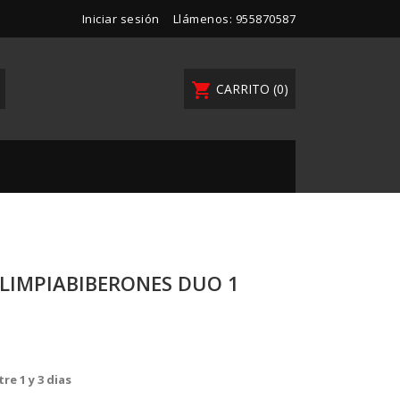
Iniciar sesión
Llámenos:
955870587
shopping_cart
CARRITO
(0)
 LIMPIABIBERONES DUO 1
re 1 y 3 dias