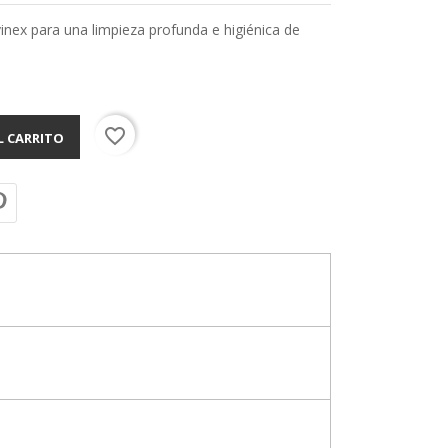
nex para una limpieza profunda e higiénica de
favorite_border
L CARRITO