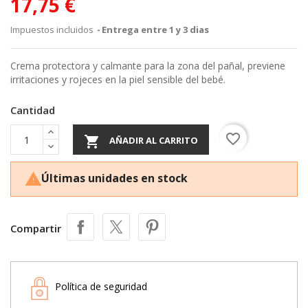
17,75 €
Impuestos incluidos
Entrega entre 1 y 3 dias
Crema protectora y calmante para la zona del pañal, previene
irritaciones y rojeces en la piel sensible del bebé.
Cantidad
favorite_border

AÑADIR AL CARRITO
Últimas unidades en stock

Compartir
Política de seguridad