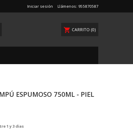
Iniciar sesión
Llámenos:
955870587
shopping_cart
CARRITO
(0)
MPÚ ESPUMOSO 750ML - PIEL
re 1 y 3 dias