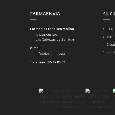
FARMAENVIA
SU C
Farmacia Francisco Molina
Segui
c/ Marismillas 1,
Inici
Las Cabezas de San Juan
Crea
e-mail:
Come
info@farmaenvia.com
Teléfono:
955 87 05 87