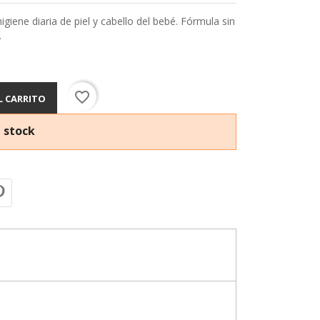
giene diaria de piel y cabello del bebé. Fórmula sin
.
favorite_border
L CARRITO
 stock