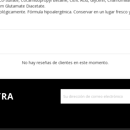
Sulfate, Cocamidopropyl Betaine, Citric Acid, Glycerin, Chamomilla 
um Glutamate Diacetate.
ógicamente. Fórmula hipoalergénica. Conservar en un lugar fresco y se
No hay reseñas de clientes en este momento.
TRA