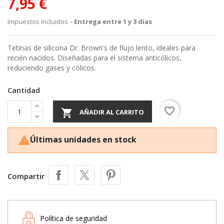
7,95 €
Impuestos incluidos
Entrega entre 1 y 3 dias
Tetinas de silicona Dr. Brown's de flujo lento, ideales para
recién nacidos. Diseñadas para el sistema anticólicos,
reduciendo gases y cólicos.
Cantidad
favorite_border

AÑADIR AL CARRITO
Últimas unidades en stock

Compartir
Política de seguridad