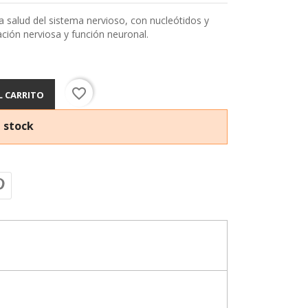
 salud del sistema nervioso, con nucleótidos y
ación nerviosa y función neuronal.
favorite_border
L CARRITO
 stock