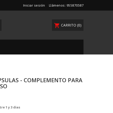
Iniciar sesión
Llámenos:
955870587
shopping_cart
CARRITO
(0)
PSULAS - COMPLEMENTO PARA
OSO
re 1 y 3 dias