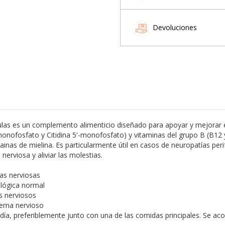
Devoluciones
 es un complemento alimenticio diseñado para apoyar y mejorar el
monofosfato y Citidina 5'-monofosfato) y vitaminas del grupo B (B12 y
vainas de mielina. Es particularmente útil en casos de neuropatías per
nerviosa y aliviar las molestias.
ras nerviosas
ológica normal
s nerviosos
stema nervioso
ía, preferiblemente junto con una de las comidas principales. Se a