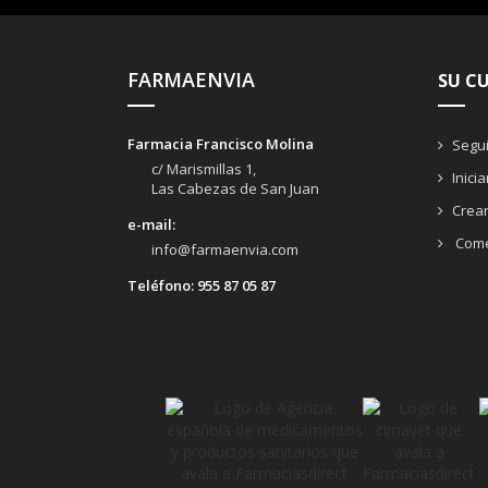
FARMAENVIA
SU C
Farmacia Francisco Molina
Segui
c/ Marismillas 1,
Inici
Las Cabezas de San Juan
Crea
e-mail:
Come
info@farmaenvia.com
Teléfono:
955 87 05 87