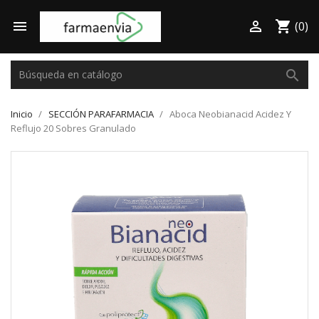

shopping_cart

(0)
search
Inicio
SECCIÓN PARAFARMACIA
Aboca Neobianacid Acidez Y
Reflujo 20 Sobres Granulado