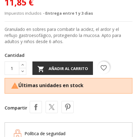
11,85 €
Impuestos incluidos
Entrega entre 1 y 3 dias
Granulado en sobres para combatir la acidez, el ardor y el
reflujo gastroesofágico, protegiendo la mucosa. Apto para
adultos y niños desde 6 años.
Cantidad
favorite_border

AÑADIR AL CARRITO
Últimas unidades en stock

Compartir
Política de seguridad