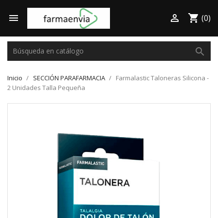

shopping_cart

(0)
search
Inicio
SECCIÓN PARAFARMACIA
Farmalastic Taloneras Silicona -
2 Unidades Talla Pequeña