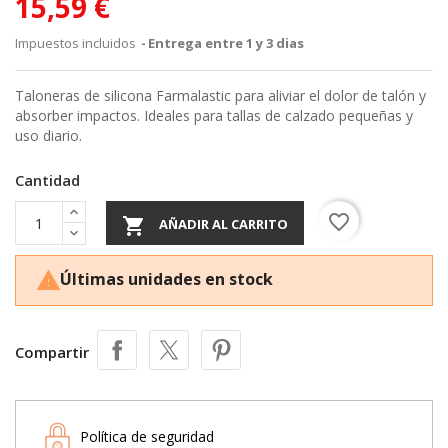
15,59 €
Impuestos incluidos
Entrega entre 1 y 3 dias
Taloneras de silicona Farmalastic para aliviar el dolor de talón y
absorber impactos. Ideales para tallas de calzado pequeñas y
uso diario.
Cantidad
favorite_border

AÑADIR AL CARRITO
Últimas unidades en stock

Compartir
Política de seguridad