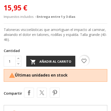
15,95 €
Impuestos incluidos
Entrega entre 1 y 3 dias
Taloneras viscoelásticas que amortiguan el impacto al caminar,
aliviando el dolor en talones, rodillas y espalda. Talla grande (40-
46).
Cantidad
favorite_border

AÑADIR AL CARRITO
Últimas unidades en stock

Compartir