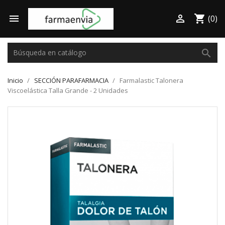

shopping_cart

(0)
search
Inicio
SECCIÓN PARAFARMACIA
Farmalastic Talonera
Viscoelástica Talla Grande - 2 Unidades