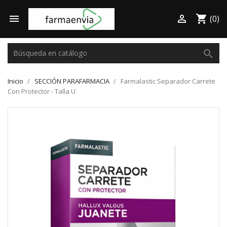

shopping_cart

(0)
search
Inicio
SECCIÓN PARAFARMACIA
Farmalastic Separador Carrete
Con Protector - Talla U