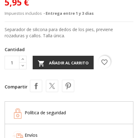
5,95 €
Impuestos incluidos
Entrega entre 1 y 3 dias
Separador de silicona para dedos de los pies, previene
rozaduras y callos. Talla única.
Cantidad
favorite_border

AÑADIR AL CARRITO
Compartir
Política de seguridad
Envíos