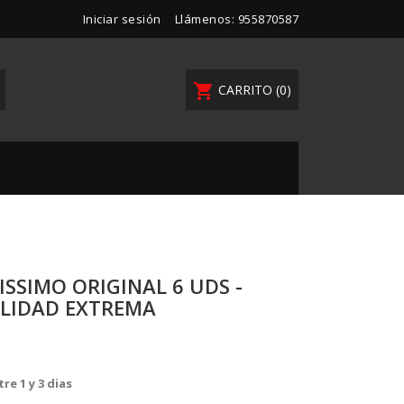
Iniciar sesión
Llámenos:
955870587
shopping_cart
CARRITO
(0)
SSIMO ORIGINAL 6 UDS -
ILIDAD EXTREMA
re 1 y 3 dias