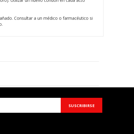
oro). Utilizar un nuevo condón en cada acto
á dañado. Consultar a un médico o farmacéutico si
o.