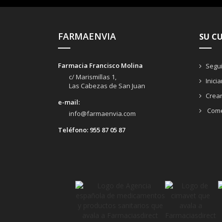
FARMAENVIA
SU C
Farmacia Francisco Molina
Segui
c/ Marismillas 1,
Inici
Las Cabezas de San Juan
Crea
e-mail:
Come
info@farmaenvia.com
Teléfono:
955 87 05 87