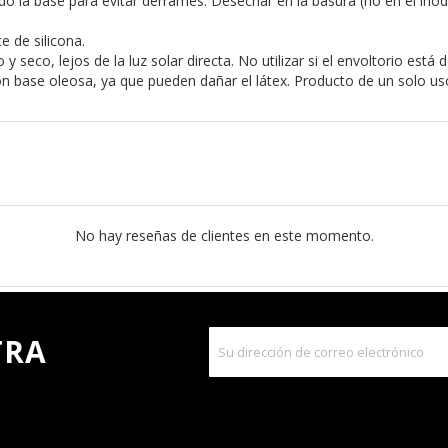
o la base para evitar derrames. Desechar en la basura (no en el inod
e de silicona.
y seco, lejos de la luz solar directa. No utilizar si el envoltorio est
 con base oleosa, ya que pueden dañar el látex. Producto de un solo us
No hay reseñas de clientes en este momento.
TRA