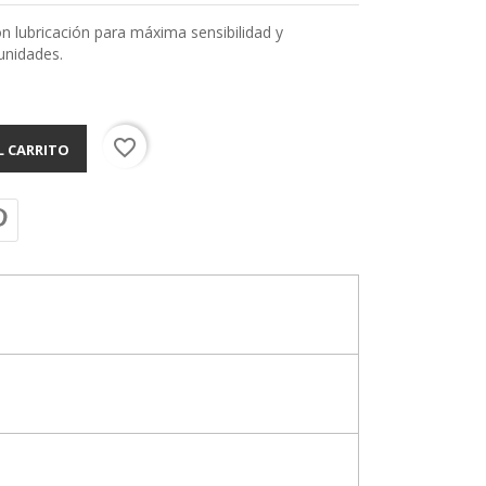
n lubricación para máxima sensibilidad y
unidades.
favorite_border
L CARRITO