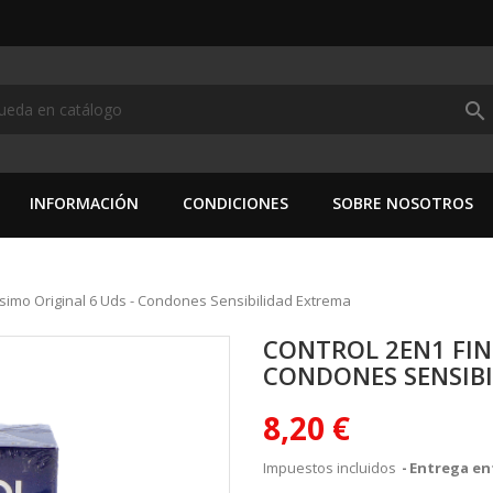
search
INFORMACIÓN
CONDICIONES
SOBRE NOSOTROS
ssimo Original 6 Uds - Condones Sensibilidad Extrema
CONTROL 2EN1 FINI
CONDONES SENSIB
8,20 €
Impuestos incluidos
Entrega ent