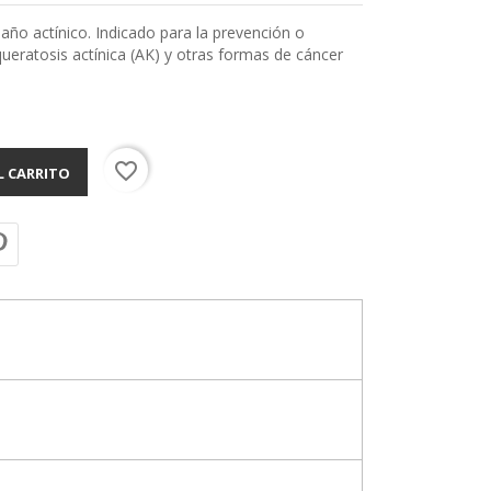
daño actínico. Indicado para la prevención o
ueratosis actínica (AK) y otras formas de cáncer
favorite_border
L CARRITO