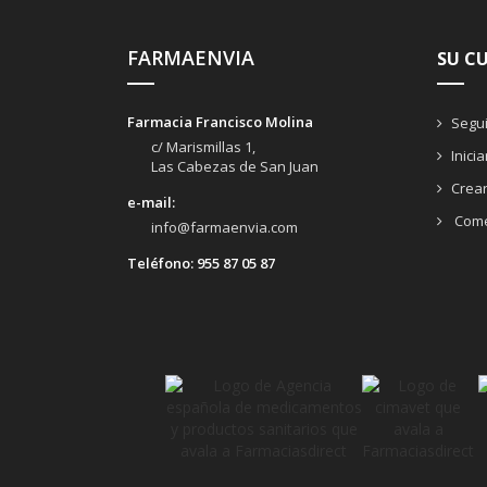
FARMAENVIA
SU C
Farmacia Francisco Molina
Segui
c/ Marismillas 1,
Inici
Las Cabezas de San Juan
Crea
e-mail:
Come
info@farmaenvia.com
Teléfono:
955 87 05 87