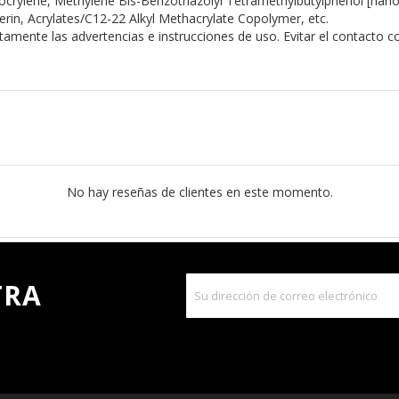
tocrylene, Methylene Bis-Benzotriazolyl Tetramethylbutylphenol [nan
rin, Acrylates/C12-22 Alkyl Methacrylate Copolymer, etc.
tamente las advertencias e instrucciones de uso. Evitar el contacto 
No hay reseñas de clientes en este momento.
TRA