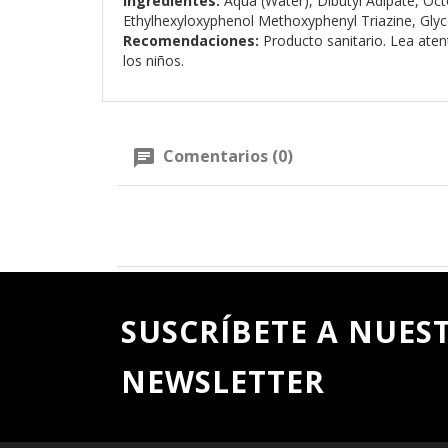
Ingredientes:
Aqua (Water), Dibutyl Adipate, Oc
Ethylhexyloxyphenol Methoxyphenyl Triazine, Glyce
Recomendaciones:
Producto sanitario. Lea aten
los niños.
Comentarios (0)
SUSCRÍBETE A NUES
NEWSLETTER