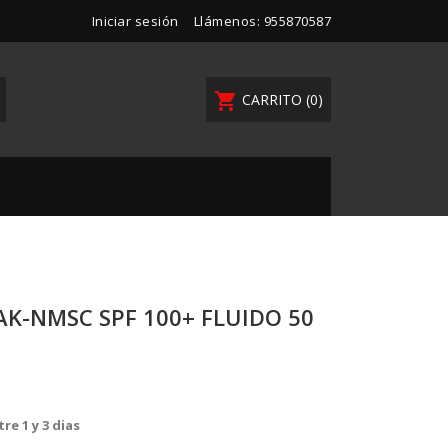
Iniciar sesión
Llámenos:
955870587
shopping_cart
CARRITO
(0)
AK-NMSC SPF 100+ FLUIDO 50
re 1 y 3 dias