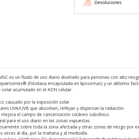
Devoluciones
C es un fluido de uso diario diseñado para personas con alto riesgo
pairsomes® (fotoliasa encapsulada en liposomas) y un altísimo facto
o solar acumulado en el ADN celular.
ico causado por la exposición solar.
solares UVA/UVB que absorben, reflejan y dispersan la radiación.
 y mejora el campo de cancerización cutáneo subclínico.
eal para el uso diario en las zonas expuestas.
osamente sobre toda la zona afectada y otras zonas de riesgo por expo
 veces al día, por la mañana y al mediodía.