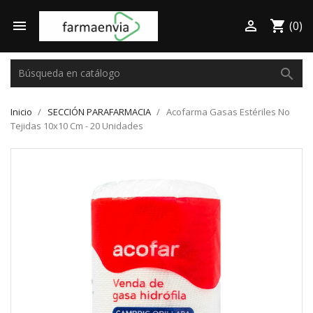

shopping_cart

(0)
search
Inicio
SECCIÓN PARAFARMACIA
Acofarma Gasas Estériles No
Tejidas 10x10 Cm - 20 Unidades