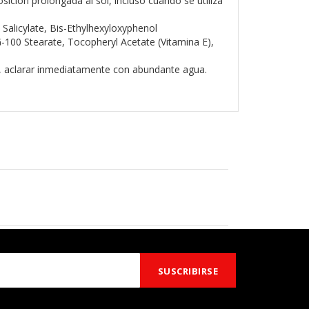
ición prolongada al sol, incluso cuando se utiliza
Salicylate, Bis-Ethylhexyloxyphenol
G-100 Stearate, Tocopheryl Acetate (Vitamina E),
to, aclarar inmediatamente con abundante agua.