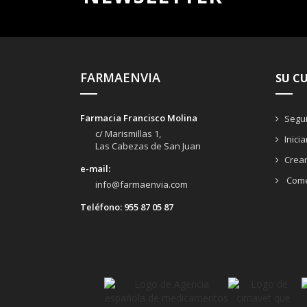
FARMAENVIA
SU C
Farmacia Francisco Molina
Segui
c/ Marismillas 1,
Inici
Las Cabezas de San Juan
Crea
e-mail:
Come
info@farmaenvia.com
Teléfono:
955 87 05 87