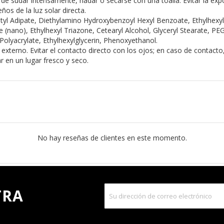
e sudar intensamente, nadar o secarse con una toalla. Evitar la expos
os de la luz solar directa.
yl Adipate, Diethylamino Hydroxybenzoyl Hexyl Benzoate, Ethylhexyl 
 (nano), Ethylhexyl Triazone, Cetearyl Alcohol, Glyceryl Stearate, PE
lyacrylate, Ethylhexylglycerin, Phenoxyethanol.
externo. Evitar el contacto directo con los ojos; en caso de contac
r en un lugar fresco y seco.
No hay reseñas de clientes en este momento.
TRA