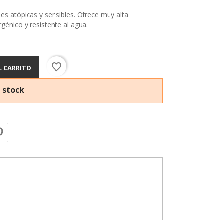
es atópicas y sensibles. Ofrece muy alta
génico y resistente al agua.
favorite_border
L CARRITO
 stock