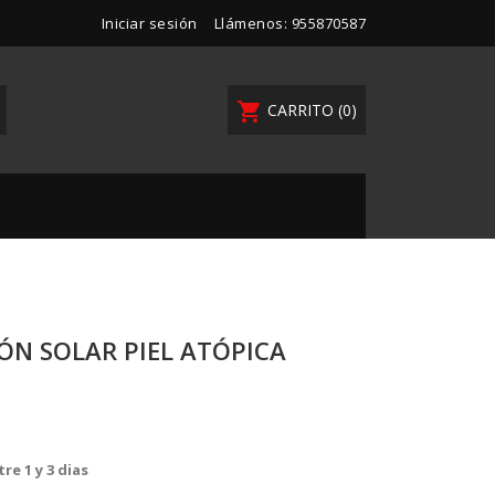
Iniciar sesión
Llámenos:
955870587
shopping_cart
CARRITO
(0)
N SOLAR PIEL ATÓPICA
re 1 y 3 dias