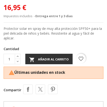
16,95 €
Impuestos incluidos
Entrega entre 1 y 3 dias
Protector solar en spray de muy alta protección SPF50+ para la
piel delicada de niños y bebés. Resistente al agua y fácil de
aplicar.
Cantidad
favorite_border

AÑADIR AL CARRITO
Últimas unidades en stock

Compartir