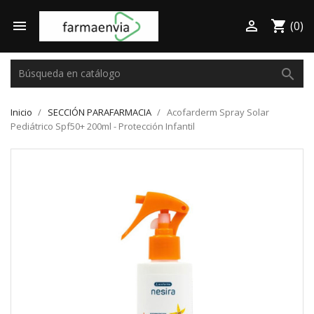

shopping_cart

(0)
search
Inicio
SECCIÓN PARAFARMACIA
Acofarderm Spray Solar
Pediátrico Spf50+ 200ml - Protección Infantil