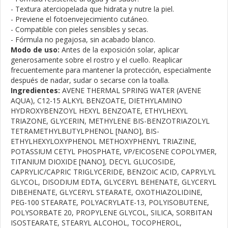
- Textura aterciopelada que hidrata y nutre la piel.
- Previene el fotoenvejecimiento cutáneo.
- Compatible con pieles sensibles y secas.
- Fórmula no pegajosa, sin acabado blanco.
Modo de uso:
Antes de la exposición solar, aplicar
generosamente sobre el rostro y el cuello. Reaplicar
frecuentemente para mantener la protección, especialmente
después de nadar, sudar o secarse con la toalla.
Ingredientes:
AVENE THERMAL SPRING WATER (AVENE
AQUA), C12-15 ALKYL BENZOATE, DIETHYLAMINO
HYDROXYBENZOYL HEXYL BENZOATE, ETHYLHEXYL
TRIAZONE, GLYCERIN, METHYLENE BIS-BENZOTRIAZOLYL
TETRAMETHYLBUTYLPHENOL [NANO], BIS-
ETHYLHEXYLOXYPHENOL METHOXYPHENYL TRIAZINE,
POTASSIUM CETYL PHOSPHATE, VP/EICOSENE COPOLYMER,
TITANIUM DIOXIDE [NANO], DECYL GLUCOSIDE,
CAPRYLIC/CAPRIC TRIGLYCERIDE, BENZOIC ACID, CAPRYLYL
GLYCOL, DISODIUM EDTA, GLYCERYL BEHENATE, GLYCERYL
DIBEHENATE, GLYCERYL STEARATE, OXOTHIAZOLIDINE,
PEG-100 STEARATE, POLYACRYLATE-13, POLYISOBUTENE,
POLYSORBATE 20, PROPYLENE GLYCOL, SILICA, SORBITAN
ISOSTEARATE, STEARYL ALCOHOL, TOCOPHEROL,