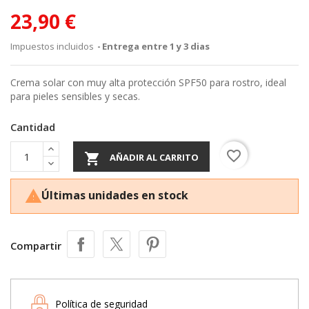
23,90 €
Impuestos incluidos
Entrega entre 1 y 3 dias
Crema solar con muy alta protección SPF50 para rostro, ideal
para pieles sensibles y secas.
Cantidad
favorite_border

AÑADIR AL CARRITO
Últimas unidades en stock

Compartir
Política de seguridad