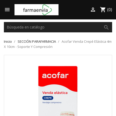

shopping_cart

(0)
search
Inicio
SECCIÓN PARAFARMACIA
Acofar Venda Crepé Elástica 4m
X 10cm - Soporte Y Compresión