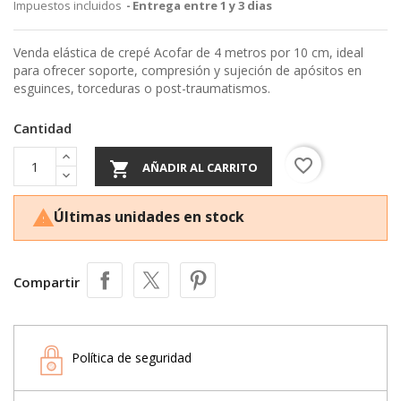
Impuestos incluidos
Entrega entre 1 y 3 dias
Venda elástica de crepé Acofar de 4 metros por 10 cm, ideal
para ofrecer soporte, compresión y sujeción de apósitos en
esguinces, torceduras o post-traumatismos.
Cantidad
favorite_border

AÑADIR AL CARRITO
Últimas unidades en stock

Compartir
Política de seguridad