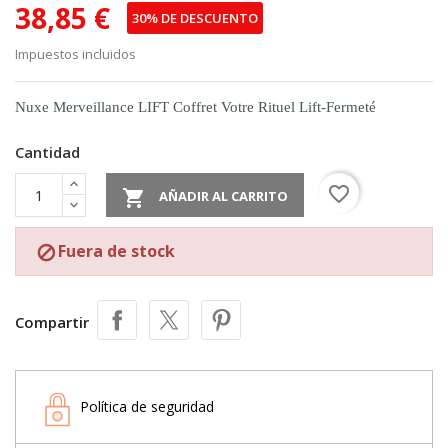
38,85 €
30% DE DESCUENTO
Impuestos incluidos
Nuxe Merveillance LIFT Coffret Votre Rituel Lift-Fermeté
Cantidad
favorite_border

AÑADIR AL CARRITO
Fuera de stock

Compartir
Política de seguridad