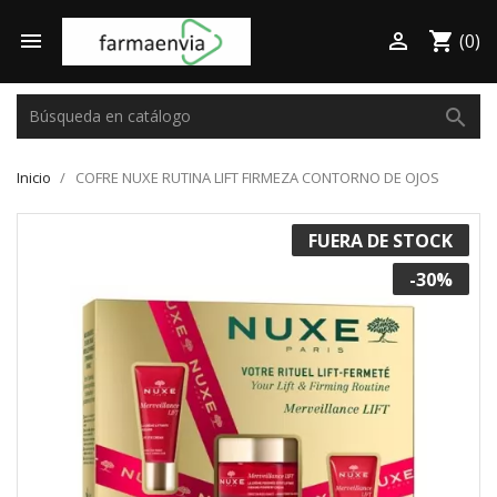

shopping_cart

(0)
search
Inicio
COFRE NUXE RUTINA LIFT FIRMEZA CONTORNO DE OJOS
FUERA DE STOCK
¡EN OFERTA!
-30%