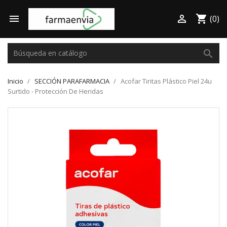

shopping_cart

(0)
search
Inicio
SECCIÓN PARAFARMACIA
Acofar Tiritas Plástico Piel 24u
Surtido - Protección De Heridas