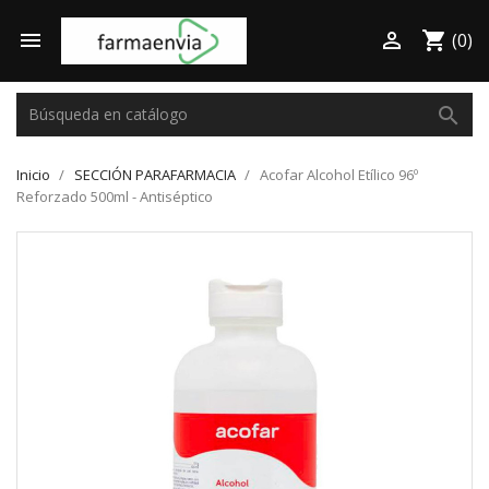

shopping_cart

(0)
search
Inicio
SECCIÓN PARAFARMACIA
Acofar Alcohol Etílico 96º
Reforzado 500ml - Antiséptico