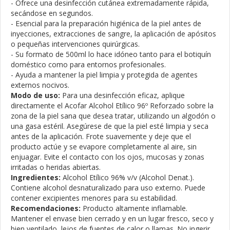
- Ofrece una desinfección cutánea extremadamente rápida,
secándose en segundos.
- Esencial para la preparación higiénica de la piel antes de
inyecciones, extracciones de sangre, la aplicación de apósitos
o pequeñas intervenciones quirúrgicas.
- Su formato de 500ml lo hace idóneo tanto para el botiquín
doméstico como para entornos profesionales.
- Ayuda a mantener la piel limpia y protegida de agentes
externos nocivos.
Modo de uso:
Para una desinfección eficaz, aplique
directamente el Acofar Alcohol Etílico 96º Reforzado sobre la
zona de la piel sana que desea tratar, utilizando un algodón o
una gasa estéril. Asegúrese de que la piel esté limpia y seca
antes de la aplicación. Frote suavemente y deje que el
producto actúe y se evapore completamente al aire, sin
enjuagar. Evite el contacto con los ojos, mucosas y zonas
irritadas o heridas abiertas.
Ingredientes:
Alcohol Etílico 96% v/v (Alcohol Denat.).
Contiene alcohol desnaturalizado para uso externo. Puede
contener excipientes menores para su estabilidad.
Recomendaciones:
Producto altamente inflamable.
Mantener el envase bien cerrado y en un lugar fresco, seco y
bien ventilado, lejos de fuentes de calor o llamas. No ingerir.