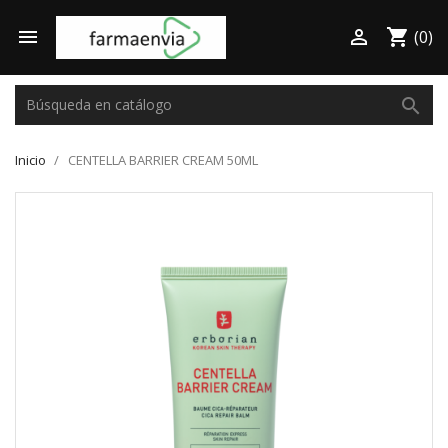

shopping_cart

(0)
search
Inicio
CENTELLA BARRIER CREAM 50ML