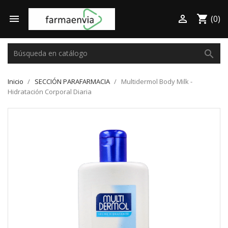

shopping_cart

(0)
search
Inicio
SECCIÓN PARAFARMACIA
Multidermol Body Milk -
Hidratación Corporal Diaria