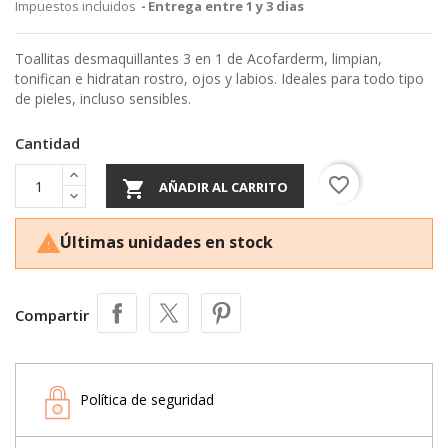
Impuestos incluidos
Entrega entre 1 y 3 dias
Toallitas desmaquillantes 3 en 1 de Acofarderm, limpian,
tonifican e hidratan rostro, ojos y labios. Ideales para todo tipo
de pieles, incluso sensibles.
Cantidad
favorite_border

AÑADIR AL CARRITO
Últimas unidades en stock

Compartir
Política de seguridad