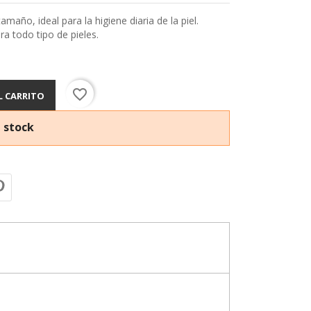
maño, ideal para la higiene diaria de la piel.
a todo tipo de pieles.
favorite_border
L CARRITO
 stock