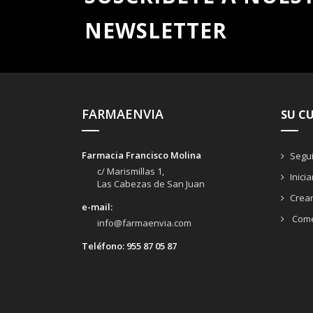
NEWSLETTER
FARMAENVIA
SU C
Farmacia Francisco Molina
Segui
c/ Marismillas 1,
Inici
Las Cabezas de San Juan
Crea
e-mail:
Come
info@farmaenvia.com
Teléfono:
955 87 05 87