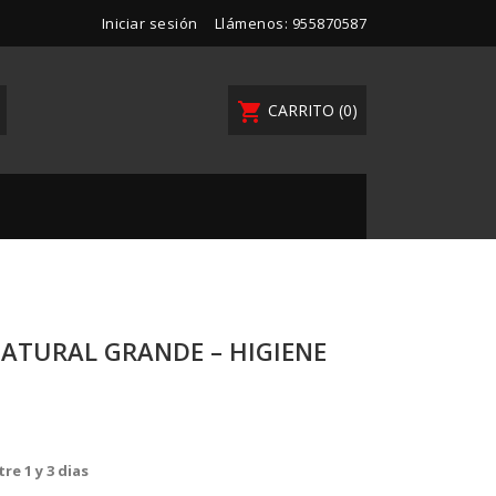
Iniciar sesión
Llámenos:
955870587
shopping_cart
CARRITO
(0)
ATURAL GRANDE – HIGIENE
re 1 y 3 dias