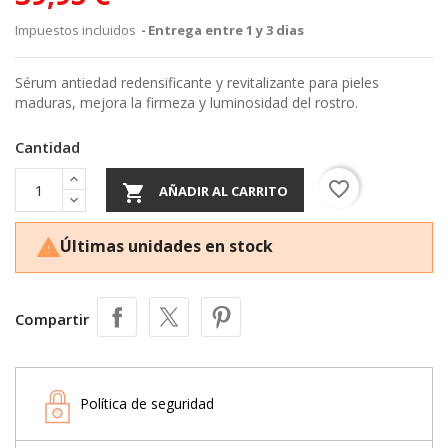
Impuestos incluidos
Entrega entre 1 y 3 dias
Sérum antiedad redensificante y revitalizante para pieles
maduras, mejora la firmeza y luminosidad del rostro.
Cantidad
favorite_border

AÑADIR AL CARRITO
Últimas unidades en stock

Compartir
Política de seguridad