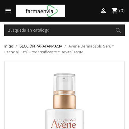

shopping_cart

(0)
search
Inicio
SECCIÓN PARAFARMACIA
Avene Dermabsolu Sérum
Esencial 30ml - Redensificante Y Revitalizante