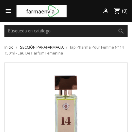

shopping_cart

(0)
search
Inicio
SECCIÓN PARAFARMACIA
Iap Pharma Pour Femme Nº 14
150ml - Eau De Parfum Femenina