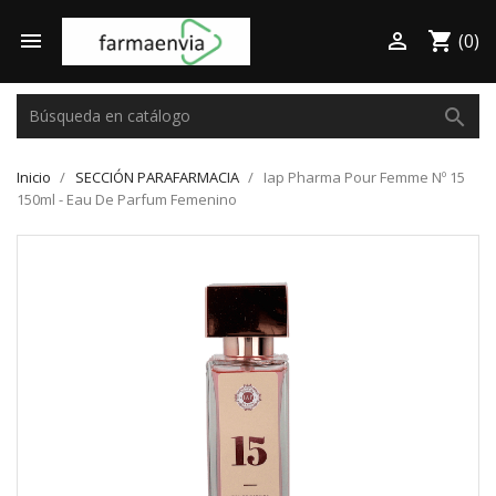

shopping_cart

(0)
search
Inicio
SECCIÓN PARAFARMACIA
Iap Pharma Pour Femme Nº 15
150ml - Eau De Parfum Femenino