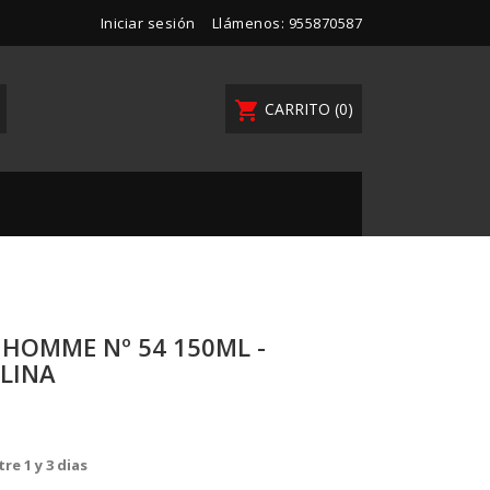
Iniciar sesión
Llámenos:
955870587
shopping_cart
CARRITO
(0)
HOMME Nº 54 150ML -
LINA
re 1 y 3 dias