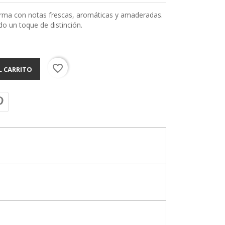
rma con notas frescas, aromáticas y amaderadas.
do un toque de distinción.
favorite_border
L CARRITO