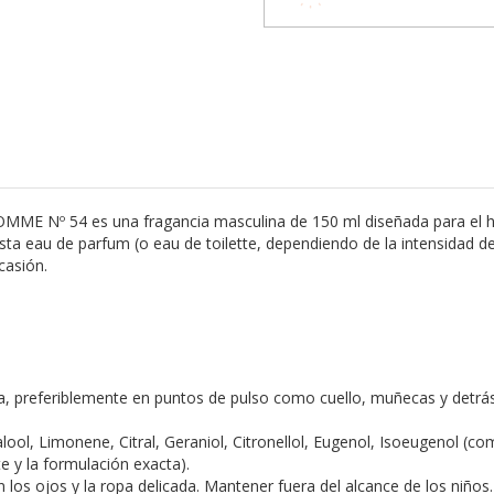
E Nº 54 es una fragancia masculina de 150 ml diseñada para el 
, esta eau de parfum (o eau de toilette, dependiendo de la intensidad d
casión.
eca, preferiblemente en puntos de pulso como cuello, muñecas y detrás
ool, Limonene, Citral, Geraniol, Citronellol, Eugenol, Isoeugenol (co
e y la formulación exacta).
n los ojos y la ropa delicada. Mantener fuera del alcance de los niños