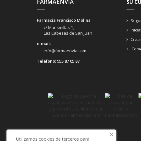
FARMAENVIA
SU C
Farmacia Francisco Molina
Segui
c/ Marismillas 1,
Inici
Las Cabezas de San Juan
Crea
e-mail:
Come
info@farmaenvia.com
Teléfono:
955 87 05 87
Utilizamos cookies de terceros para