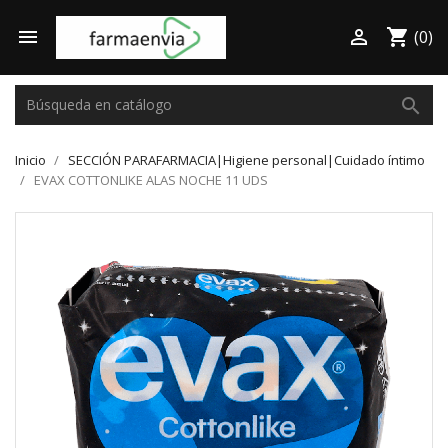

shopping_cart

(0)
search
Inicio
SECCIÓN PARAFARMACIA|Higiene personal|Cuidado íntimo
EVAX COTTONLIKE ALAS NOCHE 11 UDS