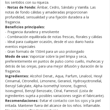
los sentidos con su riqueza.
-
Notas de Fondo:
Ámbar, Cedro, Sándalo y Vainilla. Las
notas de fondo cálidas y amaderadas proporcionan
profundidad, sensualidad y una fijación duradera a la
fragancia.
Beneficios principales:
- Fragancia duradera y envolvente
- Combinación equilibrada de notas frescas, florales y cálidas
- Ideal para cualquier ocasión, desde el uso diario hasta
eventos especiales
- Gran formato de 150ml para un uso prolongado
Modo de uso:
Vaporizar sobre la piel limpia y seca,
preferentemente en puntos de pulso como cuello, muñecas y
detrás de las orejas, para una mejor difusión y duración de la
fragancia.
Ingredientes:
Alcohol Denat., Aqua, Parfum, Linalool, Hexyl
Cinnamal, Citronellol, Limonene, Geraniol, Hydroxycitronellal,
Benzyl Salicylate, Alpha-Isomethyl Ionone, Eugenol,
Isoeugenol, Benzyl Benzoate, Citral, Farnesol. (Lista de
ingredientes sujeta a posibles variaciones según el fabricante).
Recomendaciones:
Evitar el contacto con los ojos y la piel
irritada. Mantener fuera del alcance de los niños. Inflamable.