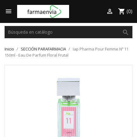

shopping_cart

(0)
search
Inicio
SECCIÓN PARAFARMACIA
Iap Pharma Pour Femme Nº 11
150ml - Eau De Parfum Floral Frutal