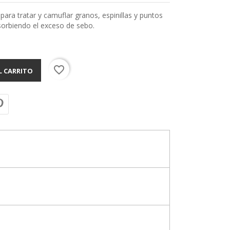
para tratar y camuflar granos, espinillas y puntos
bsorbiendo el exceso de sebo.
favorite_border
L CARRITO