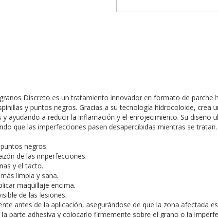
anos Discreto es un tratamiento innovador en formato de parche hi
inillas y puntos negros. Gracias a su tecnología hidrocoloide, crea u
 ayudando a reducir la inflamación y el enrojecimiento. Su diseño ult
endo que las imperfecciones pasen desapercibidas mientras se tratan.
y puntos negros.
hazón de las imperfecciones.
nas y el tacto.
 más limpia y sana.
plicar maquillaje encima.
sible de las lesiones.
ente antes de la aplicación, asegurándose de que la zona afectada 
car la parte adhesiva y colocarlo firmemente sobre el grano o la imper