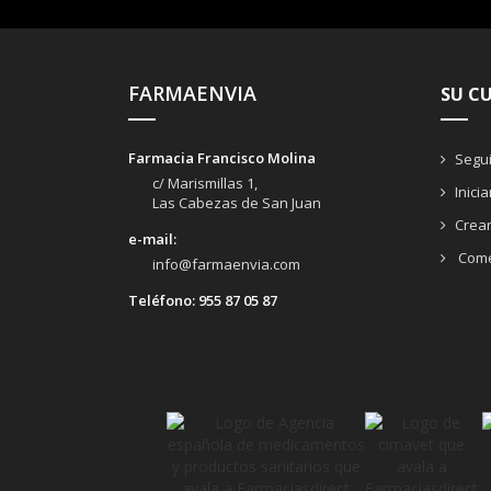
FARMAENVIA
SU C
Farmacia Francisco Molina
Segui
c/ Marismillas 1,
Inici
Las Cabezas de San Juan
Crea
e-mail:
Come
info@farmaenvia.com
Teléfono:
955 87 05 87