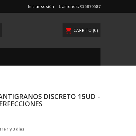
Iniciar sesión
Llámenos:
955870587
shopping_cart
CARRITO
(0)
ANTIGRANOS DISCRETO 15UD -
ERFECCIONES
re 1 y 3 dias