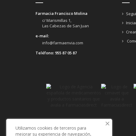
Farmacia Francisco Molina
Segui
c/ Marismillas 1,
Inici
Las Cabezas de San Juan
Crea
e-mail:
Come
info@farmaenvia.com
Teléfono:
955 87 05 87
Utilizamos cookies de terceros para
mejorar su experiencia de navegación,