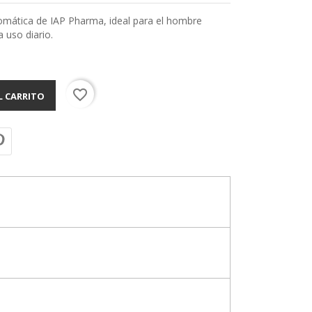
romática de IAP Pharma, ideal para el hombre
 uso diario.
favorite_border
L CARRITO