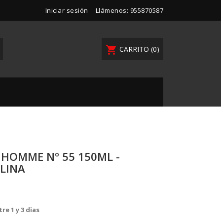
Iniciar sesión
Llámenos:
955870587
shopping_cart
CARRITO
(0)
HOMME Nº 55 150ML -
LINA
re 1 y 3 dias