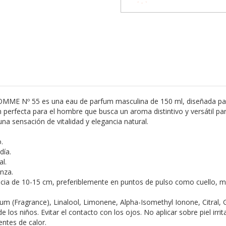
 Nº 55 es una eau de parfum masculina de 150 ml, diseñada para o
erfecta para el hombre que busca un aroma distintivo y versátil para 
 sensación de vitalidad y elegancia natural.
.
día.
al.
nza.
ncia de 10-15 cm, preferiblemente en puntos de pulso como cuello, mu
m (Fragrance), Linalool, Limonene, Alpha-Isomethyl Ionone, Citral, G
 los niños. Evitar el contacto con los ojos. No aplicar sobre piel irr
uentes de calor.