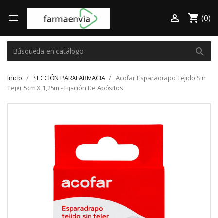

shopping_cart

(0)
search
Inicio
SECCIÓN PARAFARMACIA
Acofar Esparadrapo Tejido Sin
Tejer 5cm X 1,25m - Fijación De Apósitos