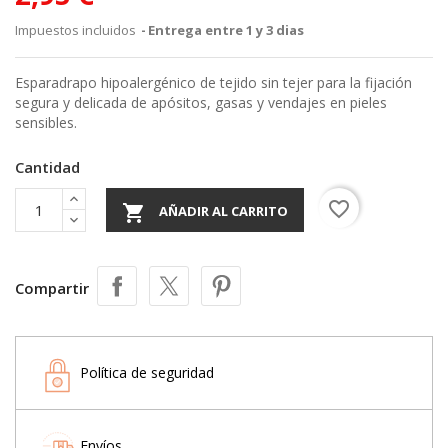
Impuestos incluidos
Entrega entre 1 y 3 dias
Esparadrapo hipoalergénico de tejido sin tejer para la fijación
segura y delicada de apósitos, gasas y vendajes en pieles
sensibles.
Cantidad
favorite_border

AÑADIR AL CARRITO
Compartir
Política de seguridad
Envíos