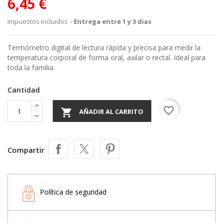
6,45 €
Impuestos incluidos
Entrega entre 1 y 3 dias
Termómetro digital de lectura rápida y precisa para medir la
temperatura corporal de forma oral, axilar o rectal. Ideal para
toda la familia.
Cantidad
favorite_border

AÑADIR AL CARRITO
Compartir
Política de seguridad