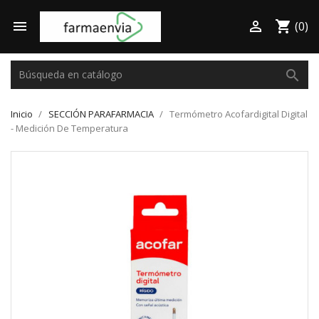

shopping_cart

(0)
search
Inicio
SECCIÓN PARAFARMACIA
Termómetro Acofardigital Digital
- Medición De Temperatura