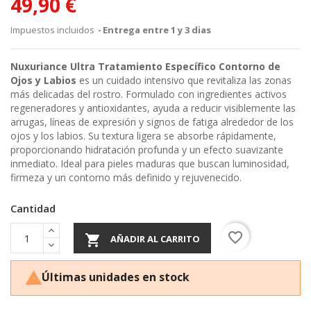
49,90 €
Impuestos incluidos
Entrega entre 1 y 3 dias
Nuxuriance Ultra Tratamiento Específico Contorno de
Ojos y Labios
es un cuidado intensivo que revitaliza las zonas
más delicadas del rostro. Formulado con ingredientes activos
regeneradores y antioxidantes, ayuda a reducir visiblemente las
arrugas, líneas de expresión y signos de fatiga alrededor de los
ojos y los labios. Su textura ligera se absorbe rápidamente,
proporcionando hidratación profunda y un efecto suavizante
inmediato. Ideal para pieles maduras que buscan luminosidad,
firmeza y un contorno más definido y rejuvenecido.
Cantidad
favorite_border

AÑADIR AL CARRITO
Últimas unidades en stock
