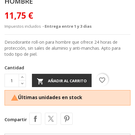
HOMBRE
11,75 €
Impuestos incluidos
Entrega entre 1 y 3 dias
Desodorante roll-on para hombre que ofrece 24 horas de
protección, sin sales de aluminio y anti-manchas. Apto para
todo tipo de piel.
Cantidad
favorite_border

AÑADIR AL CARRITO
Últimas unidades en stock

Compartir