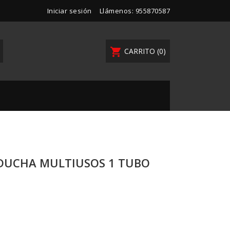
Iniciar sesión
Llámenos:
955870587
shopping_cart
CARRITO
(0)
 DUCHA MULTIUSOS 1 TUBO