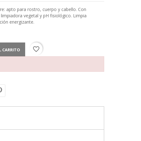
e: apto para rostro, cuerpo y cabello. Con
 limpiadora vegetal y pH fisiológico. Limpia
ión energizante.
favorite_border
L CARRITO