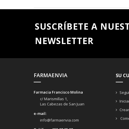
SUSCRÍBETE A NUES
NEWSLETTER
FARMAENVIA
SU C
Farmacia Francisco Molina
Segui
c/ Marismillas 1,
Inici
Las Cabezas de San Juan
Crea
e-mail:
Come
info@farmaenvia.com