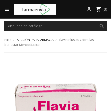

shopping_cart

(0)
search
Inicio
SECCIÓN PARAFARMACIA
Flavia Plus 30 Cápsulas -
Bienestar Menopáusico