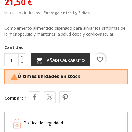
21,50 €
Impuestos incluidos
Entrega entre 1 y 3 dias
Complemento alimenticio diseñado para aliviar los síntomas de
la menopausia y mantener la salud ósea y cardiovascular.
Cantidad
favorite_border

AÑADIR AL CARRITO
Últimas unidades en stock

Compartir
Política de seguridad