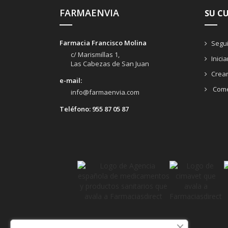
FARMAENVIA
SU C
Farmacia Francisco Molina
Segui
c/ Marismillas 1,
Inici
Las Cabezas de San Juan
Crea
e-mail:
Come
info@farmaenvia.com
Teléfono:
955 87 05 87