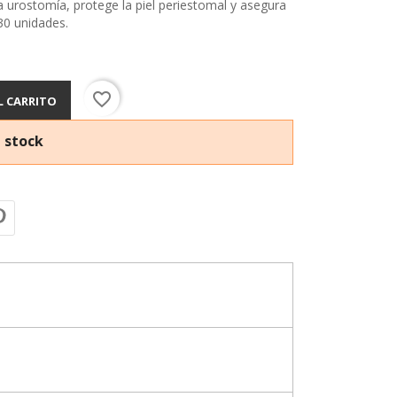
a urostomía, protege la piel periestomal y asegura
 30 unidades.
favorite_border
L CARRITO
 stock