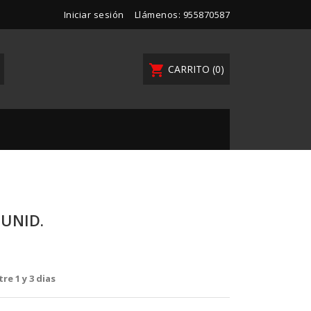
Iniciar sesión
Llámenos:
955870587
shopping_cart
CARRITO
(0)
 UNID.
re 1 y 3 dias