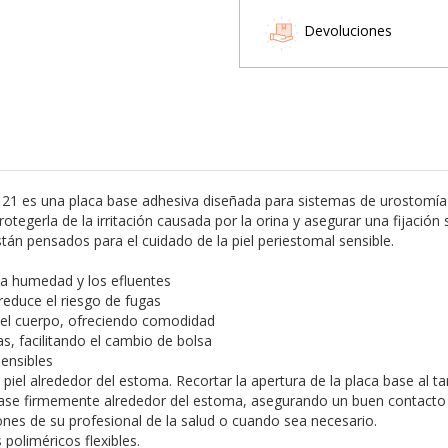
Devoluciones
1 es una placa base adhesiva diseñada para sistemas de urostomía 
rotegerla de la irritación causada por la orina y asegurar una fijación
tán pensados para el cuidado de la piel periestomal sensible.
 la humedad y los efluentes
reduce el riesgo de fugas
 del cuerpo, ofreciendo comodidad
, facilitando el cambio de bolsa
sensibles
iel alrededor del estoma. Recortar la apertura de la placa base al t
a base firmemente alrededor del estoma, asegurando un buen contacto c
iones de su profesional de la salud o cuando sea necesario.
poliméricos flexibles.