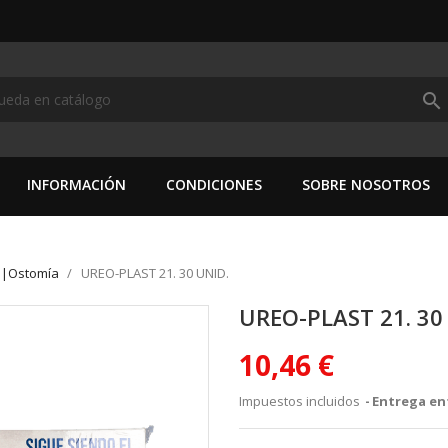
search
INFORMACIÓN
CONDICIONES
SOBRE NOSOTROS
s|Ostomía
UREO-PLAST 21. 30 UNID.
UREO-PLAST 21. 30
10,46 €
Impuestos incluidos
Entrega ent